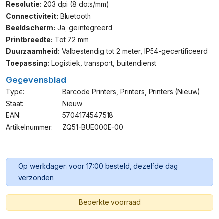
Resolutie:
203 dpi (8 dots/mm)
Connectiviteit:
Bluetooth
Beeldscherm:
Ja, geïntegreerd
Printbreedte:
Tot 72 mm
Duurzaamheid:
Valbestendig tot 2 meter, IP54-gecertificeerd
Toepassing:
Logistiek, transport, buitendienst
Gegevensblad
Type:
Barcode Printers
,
Printers
,
Printers (nieuw)
Staat:
Nieuw
EAN:
5704174547518
Artikelnummer:
ZQ51-BUE000E-00
Op werkdagen voor 17:00 besteld, dezelfde dag
verzonden
Beperkte voorraad