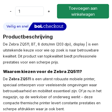
Toevoegen aan
-
+
Zebra
winkelwagen
ZQ511,
BT,
8
Dots/mm
Productbeschrijving
(203
De Zebra ZQ511, BT, 8 dots/mm (203 dpi), display | is een
Dpi),
uitstekende keuze voor wie op zoek is naar betrouwbare
Display
|
kwaliteit. Dit product van topkwaliteit biedt professionele
ZQ51-
prestaties voor een scherpe prijs.
BUE000E-
Waarom kiezen voor de Zebra ZQ511?
00
Aantal
De
Zebra ZQ511
is een uiterst robuuste mobiele printer,
speciaal ontworpen voor veeleisende omgevingen waar
betrouwbaarheid en mobiliteit essentieel zijn. Of je nu in het
magazijn, op de werkvloer of onderweg werkt – deze
compacte thermische printer levert constante prestaties en
scherpe afdrukken waar je ook bent.