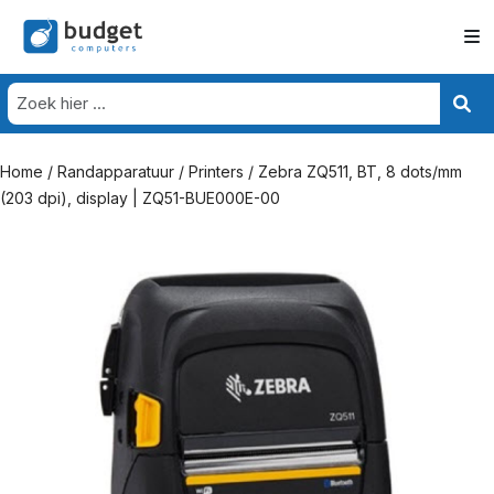
Home
/
Randapparatuur
/
Printers
/ Zebra ZQ511, BT, 8 dots/mm
(203 dpi), display | ZQ51-BUE000E-00