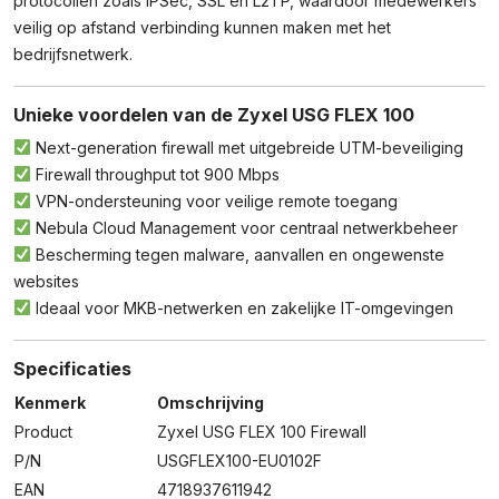
protocollen zoals IPSec, SSL en L2TP, waardoor medewerkers
veilig op afstand verbinding kunnen maken met het
bedrijfsnetwerk.
Unieke voordelen van de Zyxel USG FLEX 100
Next-generation firewall met uitgebreide UTM-beveiliging
Firewall throughput tot 900 Mbps
VPN-ondersteuning voor veilige remote toegang
Nebula Cloud Management voor centraal netwerkbeheer
Bescherming tegen malware, aanvallen en ongewenste
websites
Ideaal voor MKB-netwerken en zakelijke IT-omgevingen
Specificaties
Kenmerk
Omschrijving
Product
Zyxel USG FLEX 100 Firewall
P/N
USGFLEX100-EU0102F
EAN
4718937611942