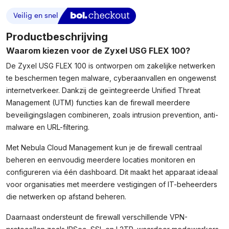
USG
FLEX
100
Firewall
Productbeschrijving
–
Waarom kiezen voor de Zyxel USG FLEX 100?
Next-
Gen
De Zyxel USG FLEX 100 is ontworpen om zakelijke netwerken
Security
te beschermen tegen malware, cyberaanvallen en ongewenst
Gateway
internetverkeer. Dankzij de geïntegreerde Unified Threat
–
Management (UTM) functies kan de firewall meerdere
Gigabit
beveiligingslagen combineren, zoals intrusion prevention, anti-
–
malware en URL-filtering.
USGFLEX100-
EU0102F
Met Nebula Cloud Management kun je de firewall centraal
Aantal
beheren en eenvoudig meerdere locaties monitoren en
configureren via één dashboard. Dit maakt het apparaat ideaal
voor organisaties met meerdere vestigingen of IT-beheerders
die netwerken op afstand beheren.
Daarnaast ondersteunt de firewall verschillende VPN-