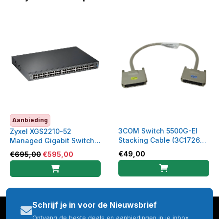
Aanbieding
3COM Switch 5500G-EI
Zyxel XGS2210-52
Stacking Cable (3C17262
Managed Gigabit Switch –
JE079A)
48× GbE + 4× 10G SFP+ –
€
49,00
€
695,00
€
595,00
Layer 2+
Schrijf je in voor de Nieuwsbrief
Ontvang de beste deals en aanbiedingen in je inbox