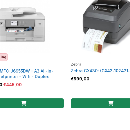
ding
Zebra
Zebra GX430t (GX43‑102421‑
 MFC-J6955DW - A3 All-in-
etprinter - Wifi - Duplex
€
599,00
0
€
445,00