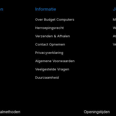
en
Informatie
J
Over Budget Computers
M
Herroepingsrecht
W
Verzenden & Afhalen
A
Contact Opnemen
Ve
Privacyverklaring
Algemene Voorwaarden
Veelgestelde Vragen
Duurzaamheid
aalmethoden
Openingstijden