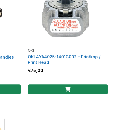
OKI
OKI 4YA4025-1401G002 – Printkop /
bandjes
Print Head
€
75,00