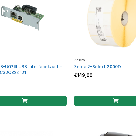
Zebra
B-U02III USB Interfacekaart –
Zebra Z-Select 2000D
 C32C824121
€
149,00