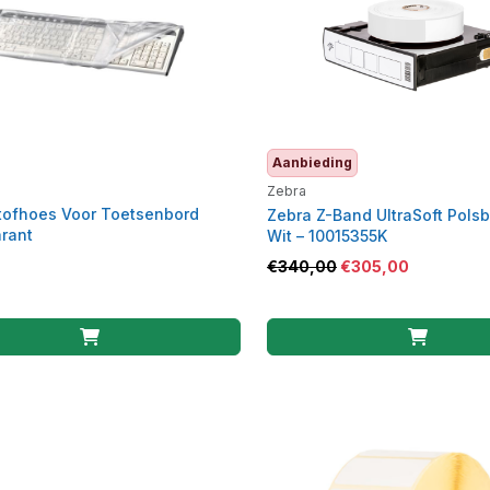
Aanbieding
Zebra
ofhoes Voor Toetsenbord
Zebra Z-Band UltraSoft Pols
rant
Wit – 10015355K
€
340,00
€
305,00