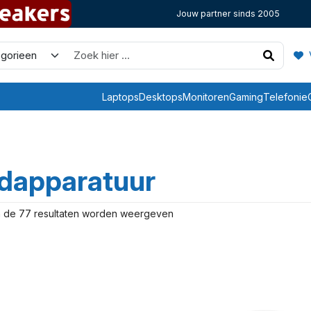
Jouw partner sinds 2005
V
Laptops
Desktops
Monitoren
Gaming
Telefonie
dapparatuur
n de 77 resultaten worden weergeven