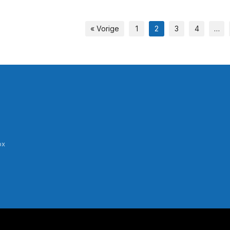
« Vorige
1
2
3
4
…
ox