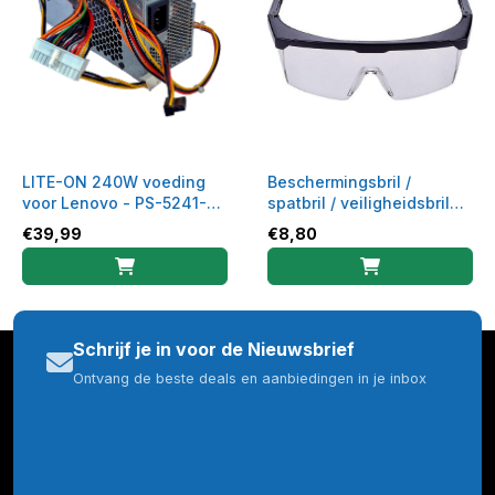
LITE-ON 240W voeding
Beschermingsbril /
voor Lenovo - PS-5241-
spatbril / veiligheidsbril
01VA-ROHS
gekleurd montuur
€
39,99
€
8,80
Schrijf je in voor de Nieuwsbrief
Ontvang de beste deals en aanbiedingen in je inbox