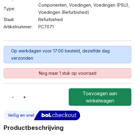
Componenten
,
Voedingen
,
Voedingen (PSU)
,
Type:
Voedingen (refurbished)
Staat:
Refurbished
Artikelnummer:
PC7071
Op werkdagen voor 17:00 besteld, dezelfde dag
verzonden
Nog maar 1 stuk op voorraad
Toevoegen aan
-
+
AcBel
winkelwagen
PC7071
-
280W
Voeding
Productbeschrijving
Voor