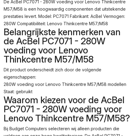
De AcBel PC7071 - 280W voeding voor Lenovo Thinkcentre
Lenovo
M57/M58 is een hoogwaardig componenten dat uitstekende
Thinkcentre
M57/M58
prestaties levert. Model: PC7071 Fabrikant: AcBel Vermogen:
Aantal
280W Compatibiliteit: Lenovo Thinkcentre M57/M58
Belangrijkste kenmerken van
de AcBel PC7071 - 280W
voeding voor Lenovo
Thinkcentre M57/M58
Dit product onderscheidt zich door de volgende
eigenschappen:
280W voeding voor Lenovo Thinkcentre M57/M58 modellen
Staat: gebruikt
Waarom kiezen voor de AcBel
PC7071 - 280W voeding voor
Lenovo Thinkcentre M57/M58?
Bij Budget Computers selecteren wij alleen producten die
voldoen aan onze hoge kwaliteitseisen. De AcBel PC7071 -