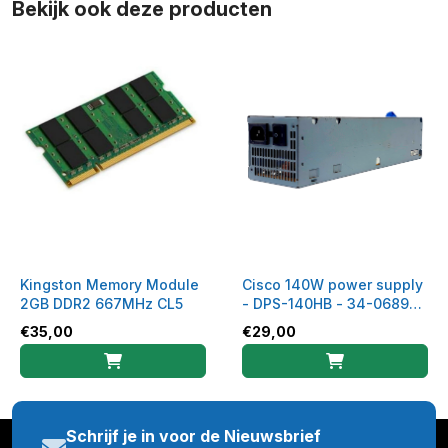
Bekijk ook deze producten
Kingston Memory Module
Cisco 140W power supply
2GB DDR2 667MHz CL5
- DPS-140HB - 34-0689-
01
€
35,00
€
29,00
Schrijf je in voor de Nieuwsbrief