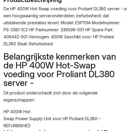
Productbeschrijving
Voor
De HP 400W Hot-Swap voeding voor Proliant DL380 server - is
Proliant
een hoogwaardig serveronderdelen (refurbished) dat
DL380
Server
uitstekende prestaties levert. Model: ESP113A Modelnummer:
-
PS-3381-1C2 HP Partnummer: 339596-001 HP Spare Part:
ESP113A
406442-001 Vermogen: 400W Geschikt voor: HP Proliant
Aantal
DL380 Staat: Refurbished
Belangrijkste kenmerken van
de HP 400W Hot-Swap
voeding voor Proliant DL380
server -
Dit product onderscheidt zich door de volgende
eigenschappen:
HP 400W Hot
Swap Power Supply Unit voor HP Proliant DL380 –
REFURBISHED