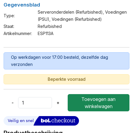
Gegevensblad
Serveronderdelen (refurbished)
,
Voedingen
Type:
(PSU)
,
Voedingen (refurbished)
Staat:
Refurbished
Artikelnummer:
ESP113A
Op werkdagen voor 17:00 besteld, dezelfde dag
verzonden
Beperkte voorraad
Toevoegen aan
-
+
HP
winkelwagen
400W
Hot-
Swap
Voeding