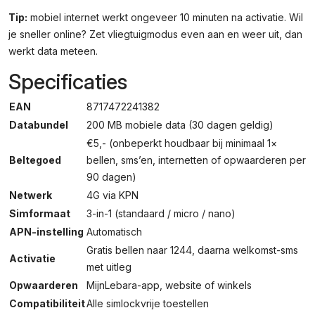
Tip:
mobiel internet werkt ongeveer 10 minuten na activatie. Wil
je sneller online? Zet vliegtuigmodus even aan en weer uit, dan
werkt data meteen.
Specificaties
EAN
8717472241382
Databundel
200 MB mobiele data (30 dagen geldig)
€5,- (onbeperkt houdbaar bij minimaal 1×
Beltegoed
bellen, sms’en, internetten of opwaarderen per
90 dagen)
Netwerk
4G via KPN
Simformaat
3-in-1 (standaard / micro / nano)
APN-instelling
Automatisch
Gratis bellen naar 1244, daarna welkomst-sms
Activatie
met uitleg
Opwaarderen
MijnLebara-app, website of winkels
Compatibiliteit
Alle simlockvrije toestellen