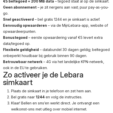
€5 beltegoed + 200 MB data
– tegoed staat al op de simkaart.
Geen abonnement
– je zit nergens aan vast; puur pay-as-you-
go.
Snel geactiveerd
– bel gratis 1244 en je simkaart is actief.
Eenvoudig opwaarderen
– via de MijnLebara-app, website of
opwaardeerpunten.
Bonustegoed
– eerste opwaardering vanaf €5 levert extra
data/tegoed op.
Flexibele geldigheid
– databundel 30 dagen geldig; beltegoed
onbeperkt houdbaar bij gebruik binnen 90 dagen.
Betrouwbaar netwerk
– 4G via het landelijke KPN-netwerk,
ook in de EU te gebruiken.
Zo activeer je de Lebara
simkaart
Plaats de simkaart in je telefoon en zet hem aan.
Bel gratis naar
1244
en volg de instructies.
Klaar! Bellen en sms’en werkt direct. Je ontvangt een
welkomst-sms met uitleg over mobiel internet.