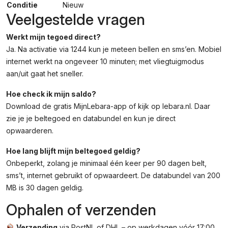
Conditie
Nieuw
Veelgestelde vragen
Werkt mijn tegoed direct?
Ja. Na activatie via 1244 kun je meteen bellen en sms’en. Mobiel
internet werkt na ongeveer 10 minuten; met vliegtuigmodus
aan/uit gaat het sneller.
Hoe check ik mijn saldo?
Download de gratis MijnLebara-app of kijk op lebara.nl. Daar
zie je je beltegoed en databundel en kun je direct
opwaarderen.
Hoe lang blijft mijn beltegoed geldig?
Onbeperkt, zolang je minimaal één keer per 90 dagen belt,
sms’t, internet gebruikt of opwaardeert. De databundel van 200
MB is 30 dagen geldig.
Ophalen of verzenden
Verzending
via PostNL of DHL – op werkdagen vóór 17:00