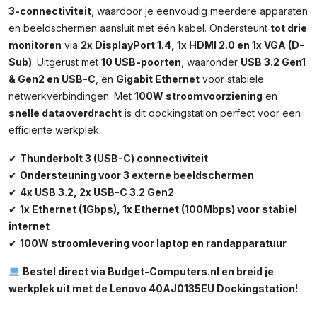
3-connectiviteit
, waardoor je eenvoudig meerdere apparaten
en beeldschermen aansluit met één kabel. Ondersteunt
tot drie
monitoren
via
2x DisplayPort 1.4, 1x HDMI 2.0 en 1x VGA (D-
Sub)
. Uitgerust met
10 USB-poorten
, waaronder
USB 3.2 Gen1
& Gen2 en USB-C
, en
Gigabit Ethernet
voor stabiele
netwerkverbindingen. Met
100W stroomvoorziening
en
snelle dataoverdracht
is dit dockingstation perfect voor een
efficiënte werkplek.
✔
Thunderbolt 3 (USB-C) connectiviteit
✔
Ondersteuning voor 3 externe beeldschermen
✔
4x USB 3.2, 2x USB-C 3.2 Gen2
✔
1x Ethernet (1Gbps), 1x Ethernet (100Mbps) voor stabiel
internet
✔
100W stroomlevering voor laptop en randapparatuur
Bestel direct via Budget-Computers.nl en breid je
werkplek uit met de Lenovo 40AJ0135EU Dockingstation!