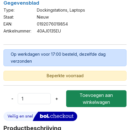
Gegevensblad
Type:
Dockingstations
,
Laptops
Staat:
Nieuw
EAN:
0192076019854
Artikelnummer:
40AJ0135EU
Op werkdagen voor 17:00 besteld, dezelfde dag
verzonden
Beperkte voorraad
Toevoegen aan
-
+
Dockingstation
winkelwagen
Lenovo
40AJ0135EU
Black
Aantal
Productbeschrijving