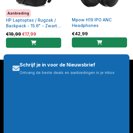
Aanbieding
Mpow H19 IPO ANC
HP Laptoptas / Rugzak /
Headphones
Backpack - 15.6" - Zwart -
5EE91AA
€
42,99
€
19,99
€
17,99
Schrijf je in voor de Nieuwsbrief
Ontvang de beste deals en aanbiedingen in je inbox