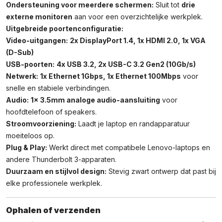
Ondersteuning voor meerdere schermen:
Sluit tot
drie
externe monitoren
aan voor een overzichtelijke werkplek.
Uitgebreide poortenconfiguratie:
Video-uitgangen:
2x DisplayPort 1.4, 1x HDMI 2.0, 1x VGA
(D-Sub)
USB-poorten:
4x USB 3.2, 2x USB-C 3.2 Gen2 (10Gb/s)
Netwerk:
1x Ethernet 1Gbps, 1x Ethernet 100Mbps
voor
snelle en stabiele verbindingen.
Audio:
1x 3.5mm analoge audio-aansluiting
voor
hoofdtelefoon of speakers.
Stroomvoorziening:
Laadt je laptop en randapparatuur
moeiteloos op.
Plug & Play:
Werkt direct met compatibele Lenovo-laptops en
andere Thunderbolt 3-apparaten.
Duurzaam en stijlvol design:
Stevig zwart ontwerp dat past bij
elke professionele werkplek.
Ophalen of verzenden