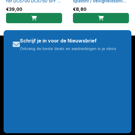
for DC5700 DC5750 SFF -
spatbril / veiligheidsbril
Refurbished
gekleurd montuur
€
39,00
€
8,80
Schrijf je in voor de Nieuwsbrief
Ontvang de beste deals en aanbiedingen in je inbox