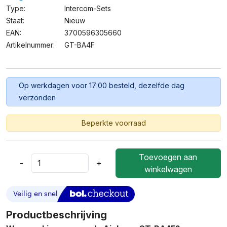
Type:
Intercom-Sets
Staat:
Nieuw
EAN:
3700596305660
Artikelnummer:
GT-BA4F
Op werkdagen voor 17:00 besteld, dezelfde dag
verzonden
Beperkte voorraad
Toevoegen aan
-
+
Aiphone
winkelwagen
GT-
BA4F
–
Audio
Productbeschrijving
Intercom