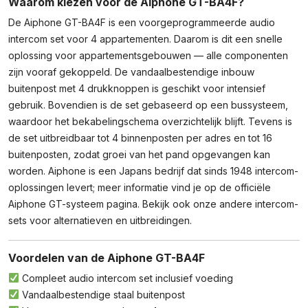
Waarom kiezen voor de Aiphone GT-BA4F?
4
Appartementen
De Aiphone GT-BA4F is een voorgeprogrammeerde audio
Aantal
intercom set voor 4 appartementen. Daarom is dit een snelle
oplossing voor appartementsgebouwen — alle componenten
zijn vooraf gekoppeld. De vandaalbestendige inbouw
buitenpost met 4 drukknoppen is geschikt voor intensief
gebruik. Bovendien is de set gebaseerd op een bussysteem,
waardoor het bekabelingschema overzichtelijk blijft. Tevens is
de set uitbreidbaar tot 4 binnenposten per adres en tot 16
buitenposten, zodat groei van het pand opgevangen kan
worden. Aiphone is een Japans bedrijf dat sinds 1948 intercom-
oplossingen levert; meer informatie vind je op de
officiële
Aiphone GT-systeem pagina
. Bekijk ook onze andere intercom-
sets voor alternatieven en uitbreidingen.
Voordelen van de Aiphone GT-BA4F
Compleet audio intercom set inclusief voeding
Vandaalbestendige staal buitenpost