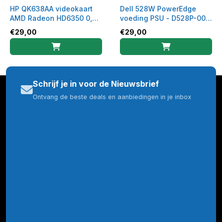
HP QK638AA videokaart
Dell 528W PowerEdge
AMD Radeon HD6350 0,5
voeding PSU - D528P-00 -
GB GDDR3
0NT154
€
29,00
€
29,00
Schrijf je in voor de Nieuwsbrief
Ontvang de beste deals en aanbiedingen in je inbox