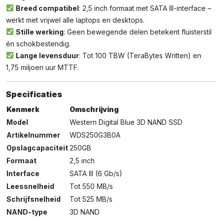
Breed compatibel
: 2,5 inch formaat met SATA III-interface –
werkt met vrijwel alle laptops en desktops.
Stille werking
: Geen bewegende delen betekent fluisterstil
én schokbestendig.
Lange levensduur
: Tot 100 TBW (TeraBytes Written) en
1,75 miljoen uur MTTF.
Specificaties
Kenmerk
Omschrijving
Model
Western Digital Blue 3D NAND SSD
Artikelnummer
WDS250G3B0A
Opslagcapaciteit
250GB
Formaat
2,5 inch
Interface
SATA III (6 Gb/s)
Leessnelheid
Tot 550 MB/s
Schrijfsnelheid
Tot 525 MB/s
NAND-type
3D NAND