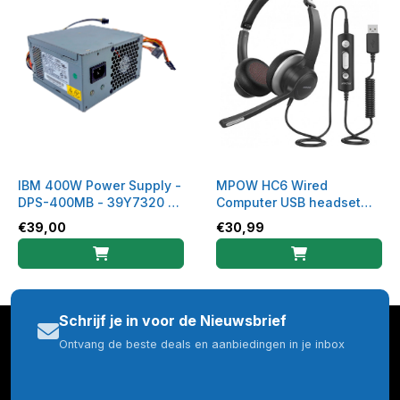
IBM 400W Power Supply -
MPOW HC6 Wired
DPS-400MB - 39Y7320 -
Computer USB headset
39Y7321
kantoor
€
39,00
€
30,99
Schrijf je in voor de Nieuwsbrief
Ontvang de beste deals en aanbiedingen in je inbox