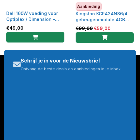
Aanbieding
Dell 160W voeding voor
Kingston KCP424NS6/4
Optiplex / Dimension -
geheugenmodule 4GB
U5427 - PS-5161-7DS
DDR4 RAM 2400 MHz
€
49,00
€
99,00
€
59,00
Schrijf je in voor de Nieuwsbrief
Ontvang de beste deals en aanbiedingen in je inbox