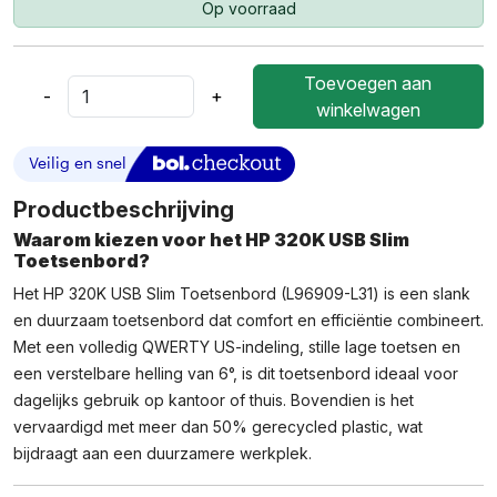
Op voorraad
Toevoegen aan
-
+
HP
winkelwagen
320K
USB
Slim
Toetsenbord
Productbeschrijving
QWERTY
Waarom kiezen voor het HP 320K USB Slim
US
Toetsenbord?
Aantal
Het HP 320K USB Slim Toetsenbord (L96909-L31) is een slank
en duurzaam toetsenbord dat comfort en efficiëntie combineert.
Met een volledig QWERTY US-indeling, stille lage toetsen en
een verstelbare helling van 6°, is dit toetsenbord ideaal voor
dagelijks gebruik op kantoor of thuis. Bovendien is het
vervaardigd met meer dan 50% gerecycled plastic, wat
bijdraagt aan een duurzamere werkplek.