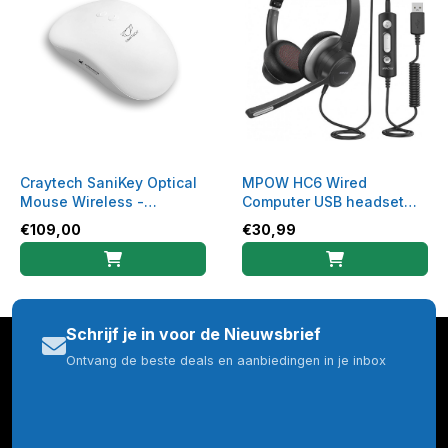
Craytech SaniKey Optical
MPOW HC6 Wired
Mouse Wireless -
Computer USB headset
hygiënische muis
kantoor
€
109,00
€
30,99
Schrijf je in voor de Nieuwsbrief
Ontvang de beste deals en aanbiedingen in je inbox