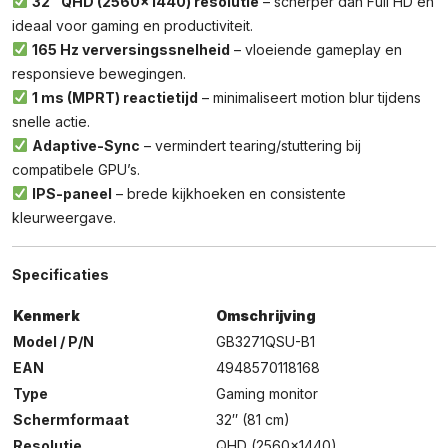
32″ QHD (2560×1440) resolutie
– scherper dan Full HD en
ideaal voor gaming en productiviteit.
165 Hz verversingssnelheid
– vloeiende gameplay en
responsieve bewegingen.
1 ms (MPRT) reactietijd
– minimaliseert motion blur tijdens
snelle actie.
Adaptive-Sync
– vermindert tearing/stuttering bij
compatibele GPU’s.
IPS-paneel
– brede kijkhoeken en consistente
kleurweergave.
Specificaties
Kenmerk
Omschrijving
Model / P/N
GB3271QSU-B1
EAN
4948570118168
Type
Gaming monitor
Schermformaat
32″ (81 cm)
Resolutie
QHD (2560×1440)