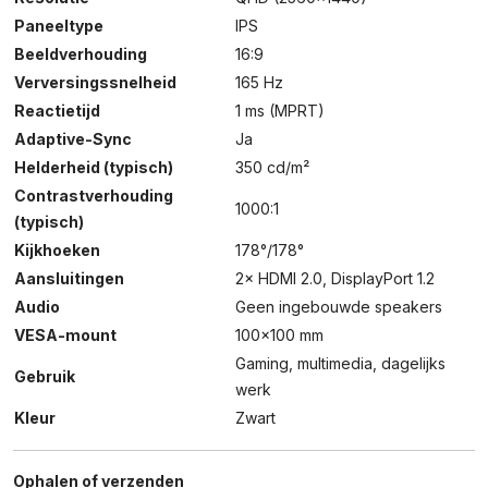
Paneeltype
IPS
Beeldverhouding
16:9
Verversingssnelheid
165 Hz
Reactietijd
1 ms (MPRT)
Adaptive-Sync
Ja
Helderheid (typisch)
350 cd/m²
Contrastverhouding
1000:1
(typisch)
Kijkhoeken
178°/178°
Aansluitingen
2× HDMI 2.0, DisplayPort 1.2
Audio
Geen ingebouwde speakers
VESA-mount
100×100 mm
Gaming, multimedia, dagelijks
Gebruik
werk
Kleur
Zwart
Ophalen of verzenden