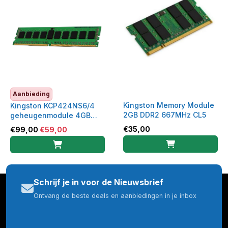
Aanbieding
Kingston Memory Module
Kingston KCP424NS6/4
2GB DDR2 667MHz CL5
geheugenmodule 4GB
DDR4 RAM 2400 MHz
€
35,00
€
99,00
€
59,00
Schrijf je in voor de Nieuwsbrief
Ontvang de beste deals en aanbiedingen in je inbox