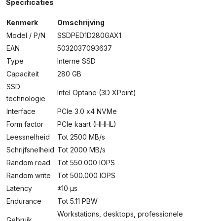
Specificaties
Kenmerk
Omschrijving
Model / P/N
SSDPED1D280GAX1
EAN
5032037093637
Type
Interne SSD
Capaciteit
280 GB
SSD
Intel Optane (3D XPoint)
technologie
Interface
PCIe 3.0 x4 NVMe
Form factor
PCIe kaart (HHHL)
Leessnelheid
Tot 2500 MB/s
Schrijfsnelheid
Tot 2000 MB/s
Random read
Tot 550.000 IOPS
Random write
Tot 500.000 IOPS
Latency
±10 µs
Endurance
Tot 5.11 PBW
Workstations, desktops, professionele
Gebruik