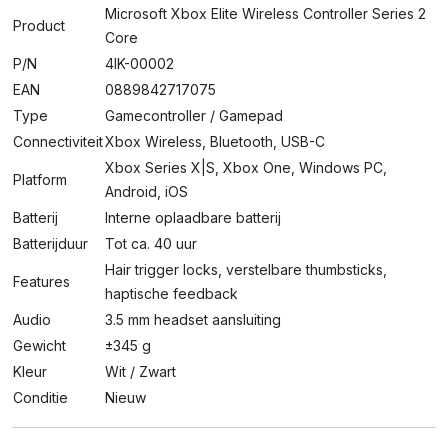
Microsoft Xbox Elite Wireless Controller Series 2
Product
Core
P/N
4IK-00002
EAN
0889842717075
Type
Gamecontroller / Gamepad
Connectiviteit
Xbox Wireless, Bluetooth, USB-C
Xbox Series X|S, Xbox One, Windows PC,
Platform
Android, iOS
Batterij
Interne oplaadbare batterij
Batterijduur
Tot ca. 40 uur
Hair trigger locks, verstelbare thumbsticks,
Features
haptische feedback
Audio
3.5 mm headset aansluiting
Gewicht
±345 g
Kleur
Wit / Zwart
Conditie
Nieuw