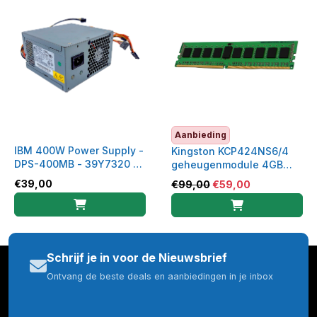
Aanbieding
IBM 400W Power Supply -
Kingston KCP424NS6/4
DPS-400MB - 39Y7320 -
geheugenmodule 4GB
39Y7321
DDR4 RAM 2400 MHz
€
39,00
€
99,00
€
59,00
Schrijf je in voor de Nieuwsbrief
Ontvang de beste deals en aanbiedingen in je inbox