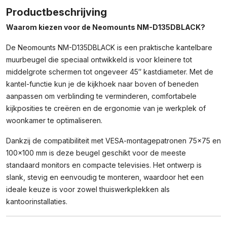
Monitor/TV-
Productbeschrijving
Beugel
Waarom kiezen voor de Neomounts NM-D135DBLACK?
–
Tot
De Neomounts NM-D135DBLACK is een praktische kantelbare
45″
muurbeugel die speciaal ontwikkeld is voor kleinere tot
–
Zwart
middelgrote schermen tot ongeveer 45″ kastdiameter. Met de
Aantal
kantel-functie kun je de kijkhoek naar boven of beneden
aanpassen om verblinding te verminderen, comfortabele
kijkposities te creëren en de ergonomie van je werkplek of
woonkamer te optimaliseren.
Dankzij de compatibiliteit met VESA-montagepatronen 75×75 en
100×100 mm is deze beugel geschikt voor de meeste
standaard monitors en compacte televisies. Het ontwerp is
slank, stevig en eenvoudig te monteren, waardoor het een
ideale keuze is voor zowel thuiswerkplekken als
kantoorinstallaties.