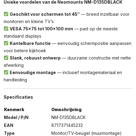
Unieke voordelen van de Neomounts NM-D135DBLACK
Geschikt voor schermen tot 45″
— breed inzetbaar voor
monitoren en kleine TV’s
VESA 75×75 tot 100×100 mm
— past op de meeste
standaard displays
Kantelbare functie
— eenvoudig schermpositie aanpassen
voor betere kijkhoek
Slank, robuust ontwerp
— duurzame constructie met nette
afwerking
Eenvoudige montage
— inclusief montagemateriaal en
handleiding
Specificaties
Kenmerk
Omschrijving
Model / P/N
NM-D135DBLACK
EAN
8717371445232
Type
Monitor/TV-beugel (muurmontage)