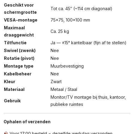
Geschikt voor
Tot ca. 45″ (~114 cm diagonaal)
schermgrootte
VESA-montage
75×75, 100×100 mm
Maximaal
Ca. 25 kg
draaggewicht
Tiltfunctie
Ja — ±15° kantelbaar (fijn af te stellen)
Swivel (zwenk)
Nee
Rotatie (pivot)
Nee
Montage type
Muurbevestiging
Kabelbeheer
Nee
Kleur
Zwart
Materiaal
Metaal / Staal
Monitor/TV montage bij thuis, kantoor,
Gebruik
publieke ruimtes
Ophalen of verzenden
Voor 17:00 besteld = dezelfde werkdag verzonden