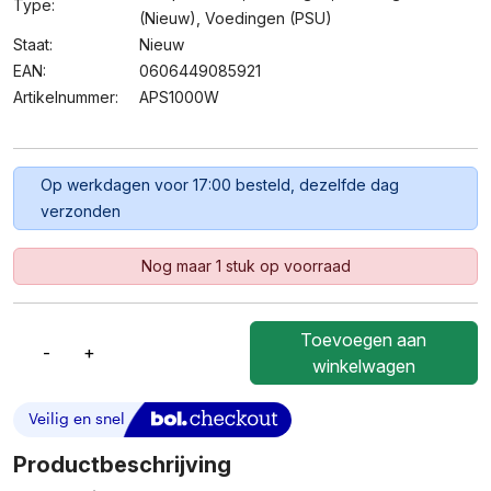
Type:
(nieuw)
,
Voedingen (PSU)
Staat:
Nieuw
EAN:
0606449085921
Artikelnummer:
APS1000W
Op werkdagen voor 17:00 besteld, dezelfde dag
verzonden
Nog maar 1 stuk op voorraad
Toevoegen aan
-
+
Netgear
winkelwagen
APS1000W
1000W
Power
Supply
Productbeschrijving
–