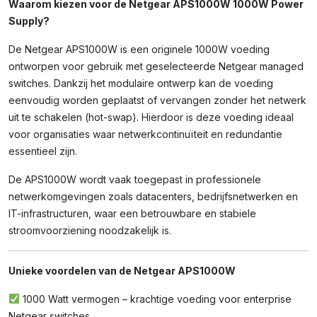
Waarom kiezen voor de Netgear APS1000W 1000W Power
Modulaire
Supply?
Voeding
Voor
De Netgear APS1000W is een originele 1000W voeding
Netgear
Switches
ontworpen voor gebruik met geselecteerde Netgear managed
Aantal
switches. Dankzij het modulaire ontwerp kan de voeding
eenvoudig worden geplaatst of vervangen zonder het netwerk
uit te schakelen (hot-swap). Hierdoor is deze voeding ideaal
voor organisaties waar netwerkcontinuïteit en redundantie
essentieel zijn.
De APS1000W wordt vaak toegepast in professionele
netwerkomgevingen zoals datacenters, bedrijfsnetwerken en
IT-infrastructuren, waar een betrouwbare en stabiele
stroomvoorziening noodzakelijk is.
Unieke voordelen van de Netgear APS1000W
1000 Watt vermogen – krachtige voeding voor enterprise
Netgear switches