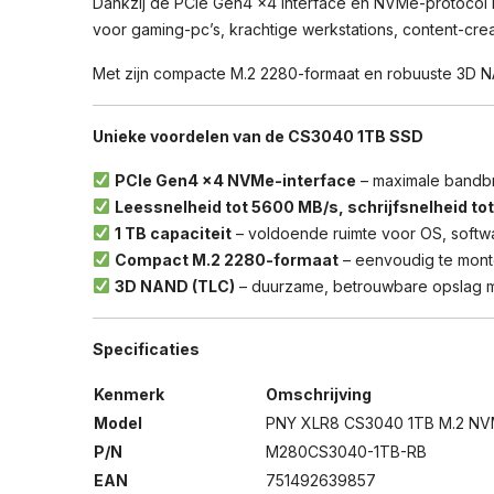
Dankzij de PCIe Gen4 ×4 interface en NVMe-protocol h
voor gaming-pc’s, krachtige werkstations, content-crea
Met zijn compacte M.2 2280-formaat en robuuste 3D N
Unieke voordelen van de CS3040 1TB SSD
PCIe Gen4 ×4 NVMe-interface
– maximale bandbr
Leessnelheid tot 5600 MB/s, schrijfsnelheid to
1 TB capaciteit
– voldoende ruimte voor OS, soft
Compact M.2 2280-formaat
– eenvoudig te mont
3D NAND (TLC)
– duurzame, betrouwbare opslag m
Specificaties
Kenmerk
Omschrijving
Model
PNY XLR8 CS3040 1TB M.2 NV
P/N
M280CS3040-1TB-RB
EAN
751492639857