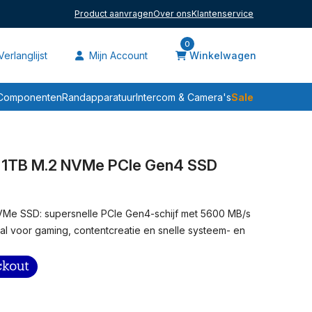
Product aanvragen
Over ons
Klantenservice
0
erlanglijst
Mijn Account
Winkelwagen
Sale
Componenten
Randapparatuur
Intercom & Camera's
1TB M.2 NVMe PCIe Gen4 SSD
e SSD: supersnelle PCIe Gen4-schijf met 5600 MB/s
al voor gaming, contentcreatie en snelle systeem- en