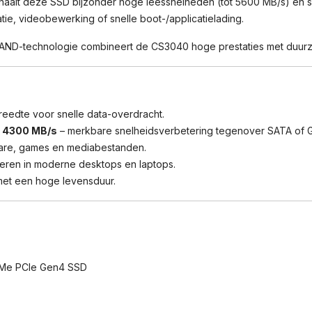
aalt deze SSD bijzonder hoge leessnelheden (tot 5600 MB/s) en sc
tie, videobewerking of snelle boot-/applicatielading.
AND-technologie combineert de CS3040 hoge prestaties met duurza
eedte voor snelle data-overdracht.
t 4300 MB/s
– merkbare snelheids­verbetering tegenover SATA of 
ware, games en mediabestanden.
eren in moderne desktops en laptops.
et een hoge levensduur.
Me PCIe Gen4 SSD