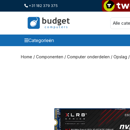
+31 182 379 375
Categorieën
Categorieen
Home
/
Componenten
/
Computer onderdelen
/
Opslag
/