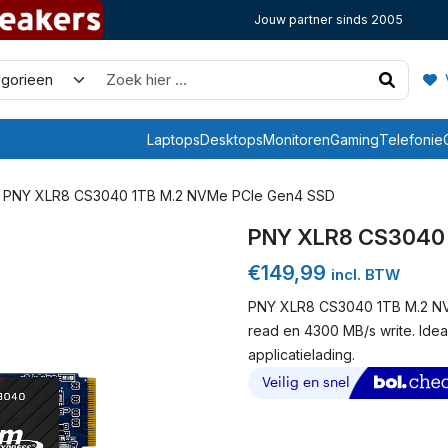
Jouw partner sinds 2005
V
Laptops
Desktops
Monitoren
Gaming
Telefonie
 PNY XLR8 CS3040 1TB M.2 NVMe PCIe Gen4 SSD
PNY XLR8 CS3040 
€
149,99
incl. BTW
PNY XLR8 CS3040 1TB M.2 NVM
read en 4300 MB/s write. Idea
applicatielading.