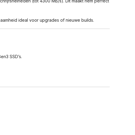
hrijfsnelheden (tot 4300 MB/s). Dit maakt hem perfect
amheid ideal voor upgrades of nieuwe builds.
Gen3 SSD’s.