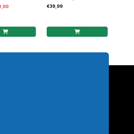
vormig – Waterdicht PU –
€
39,99
0,00
Blauw/Oranje