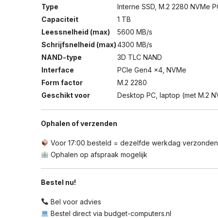
Type
Interne SSD, M.2 2280 NVMe P
Capaciteit
1 TB
Leessnelheid (max)
5600 MB/s
Schrijfsnelheid (max)
4300 MB/s
NAND-type
3D TLC NAND
Interface
PCIe Gen4 x4, NVMe
Form factor
M.2 2280
Geschikt voor
Desktop PC, laptop (met M.2 NV
Ophalen of verzenden
Voor 17:00 besteld = dezelfde werkdag verzonden 
Ophalen op afspraak mogelijk
Bestel nu!
Bel voor advies
Bestel direct via budget-computers.nl