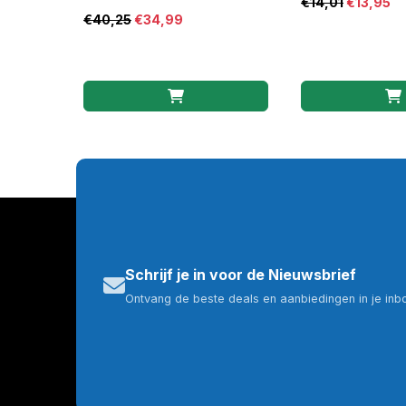
€
14,01
€
13,95
€
40,25
€
34,99
Schrijf je in voor de Nieuwsbrief
Ontvang de beste deals en aanbiedingen in je inb