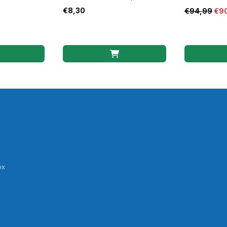
€
8,30
€
94,99
€
9
ox