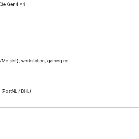
CIe Gen4 ×4
Me slot), workstation, gaming rig
(PostNL / DHL)