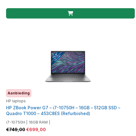
Aanbieding
HP laptops
HP ZBook Power G7 – i7-10750H – 16GB – 512GB SSD –
Quadro T1000 – 453C8ES (Refurbished)
i7-10750H
|
16GB RAM
|
€
749,00
€
699,00