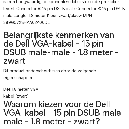
is een hoogwaardig componenten dat uitstekende prestaties
Male-
Male
levert. Connector A: 15 pin DSUB male Connector B: 15 pin DSUB
-
male Lengte: 1.8 meter Kleur: zwart/blauw MPN:
1.8
389G0728HAA02A00DL
Meter
-
Belangrijkste kenmerken van
Zwart
de Dell VGA-kabel - 15 pin
Aantal
DSUB male-male - 1.8 meter -
zwart
Dit product onderscheidt zich door de volgende
eigenschappen:
Dell 1.8 meter VGA
kabel (zwart)
Waarom kiezen voor de Dell
VGA-kabel - 15 pin DSUB male-
male - 1.8 meter - zwart?