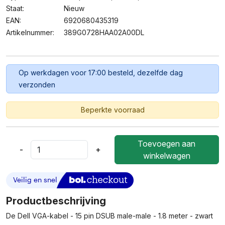
Staat:
Nieuw
EAN:
6920680435319
Artikelnummer:
389G0728HAA02A00DL
Op werkdagen voor 17:00 besteld, dezelfde dag
verzonden
Beperkte voorraad
Toevoegen aan
-
+
Dell
winkelwagen
VGA-
Kabel
-
15
Productbeschrijving
Pin
De Dell VGA-kabel - 15 pin DSUB male-male - 1.8 meter - zwart
DSUB