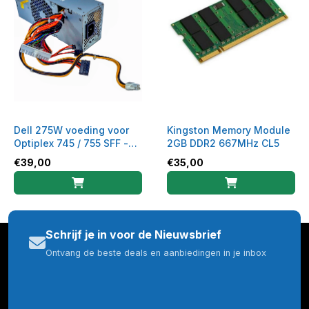
Dell 275W voeding voor
Kingston Memory Module
Optiplex 745 / 755 SFF -
2GB DDR2 667MHz CL5
H275E-00 - 0FR619
€
39,00
€
35,00
Schrijf je in voor de Nieuwsbrief
Ontvang de beste deals en aanbiedingen in je inbox