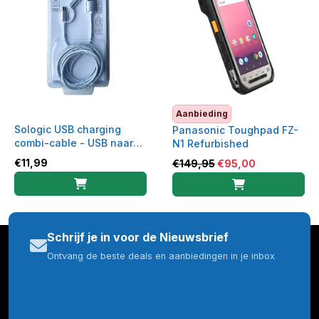
Aanbieding
Sologic USB charging
Panasonic Toughpad FZ-
combi-cable - USB naar
N1 Refurbished
Micro-USB / USB-C
€
11,99
€
149,95
€
95,00
Schrijf je in voor de Nieuwsbrief
Ontvang de beste deals en aanbiedingen in je inbox