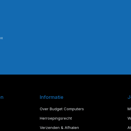
ox
en
Informatie
J
Over Budget Computers
M
Herroepingsrecht
W
Verzenden & Afhalen
A