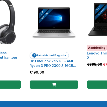
Aanbieding
less
Lenovo Thi
B
Refurbished B-grade
et kantoor
2
HP EliteBook 745 G5 - AMD
€
895,00
€
Ryzen 3 PRO 2300U, 16GB
RAM, 256GB SSD
€
199,00