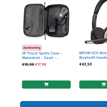
Aanbieding
MPOW HC5 Wire
HP Pouch Sports Case -
Bluetooth heads
Waterdicht - Zwart -
14V34AA
€
42,50
€
19,99
€
17,99