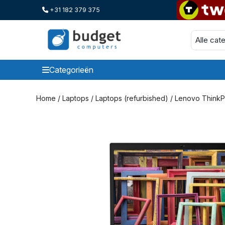
+31 182 379 375
Categorieën
Categorieen
Home
/
Laptops
/
Laptops (refurbished)
/ Lenovo ThinkPa