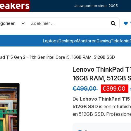
Jouw partner sinds 2005
V
Laptops
Desktops
Monitoren
Gaming
Telefonie
d T15 Gen 2 – 11th Gen Intel Core i5, 16GB RAM, 512GB SSD
Lenovo ThinkPad T15
16GB RAM, 512GB 
€
499,00
€
399,00
i
De
Lenovo ThinkPad T15 G
512GB SSD
is een refurbis
en 512GB SSD. Professioneel