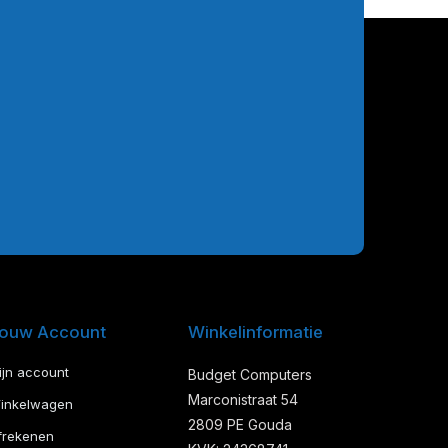
ouw Account
Winkelinformatie
ijn account
Budget Computers
Marconistraat 54
inkelwagen
2809 PE Gouda
frekenen