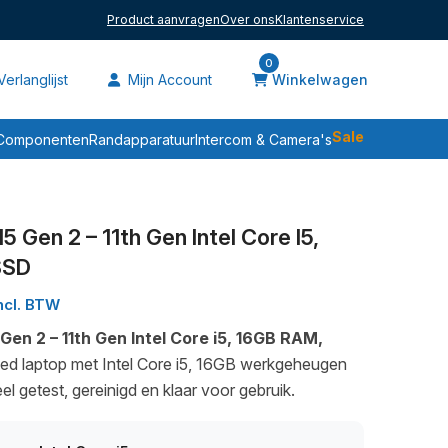
Product aanvragen
Over ons
Klantenservice
0
erlanglijst
Mijn Account
Winkelwagen
Componenten
Randapparatuur
Intercom & Camera's
Sale
 Gen 2 – 11th Gen Intel Core I5,
SSD
ncl. BTW
en 2 – 11th Gen Intel Core i5, 16GB RAM,
hed laptop met Intel Core i5, 16GB werkgeheugen
 getest, gereinigd en klaar voor gebruik.