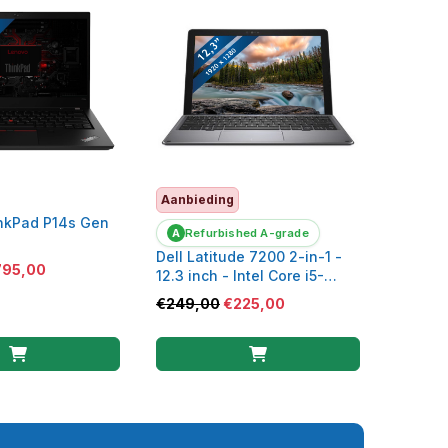
Aanbieding
nkPad P14s Gen
A
Refurbished A-grade
Dell Latitude 7200 2-in-1 -
795,00
12.3 inch - Intel Core i5-
8265U - 8GB - 256GB SSD -
€
249,00
€
225,00
incl. Typecover