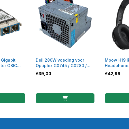
Gigabit
Dell 280W voeding voor
Mpow H19 I
rter GBIC
Optiplex GX745 / GX280 /
Headphone
5486
GX620 - H280P-00
€
39,00
€
42,99