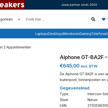
Jouw partner sinds 2005
V
Laptops
Desktops
Monitoren
Gaming
Telefonie
om 2 Appartementen
Aiphone GT-BA2F –
€
645,00
incl. BTW
De Aiphone GT-BA2F is een aud
buitenpost, binnenposten en 
Gegevensblad
Type:
Intercom-Set
Staat:
Nieuw
EAN:
370059630