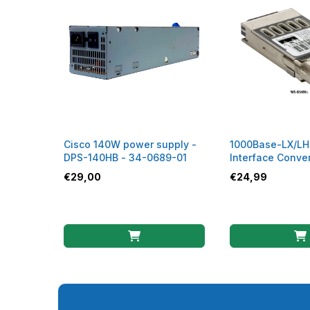
Cisco 140W power supply -
1000Base-LX/LH 
DPS-140HB - 34-0689-01
Interface Conve
Module - WS-G
€
29,00
€
24,99