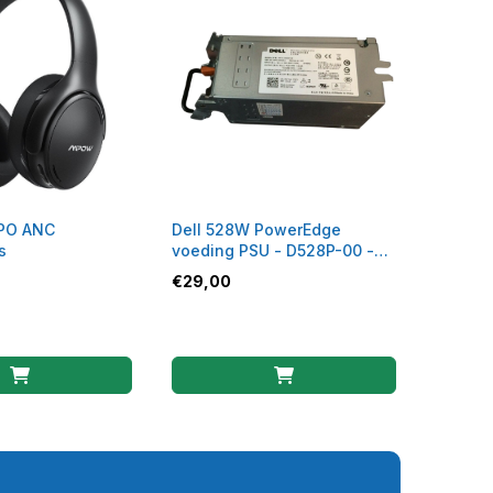
PO ANC
Dell 528W PowerEdge
s
voeding PSU - D528P-00 -
0NT154
€
29,00