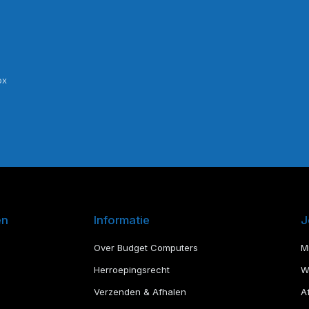
ox
en
Informatie
J
Over Budget Computers
M
Herroepingsrecht
W
Verzenden & Afhalen
A