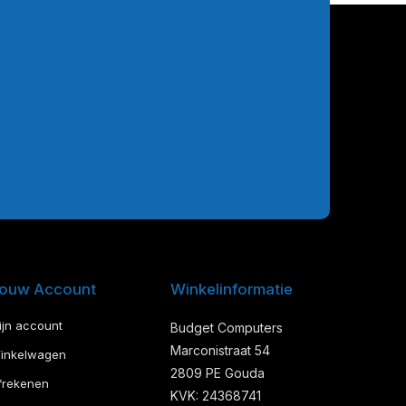
ouw Account
Winkelinformatie
ijn account
Budget Computers
Marconistraat 54
inkelwagen
2809 PE Gouda
frekenen
KVK: 24368741