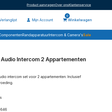
Product aanvragen
Over ons
Klantenservice
0
erlanglijst
Mijn Account
Winkelwagen
Sale
Componenten
Randapparatuur
Intercom & Camera's
 Audio Intercom 2 Appartementen
io intercom set voor 2 appartementen. Inclusief
voeding.
s
5646