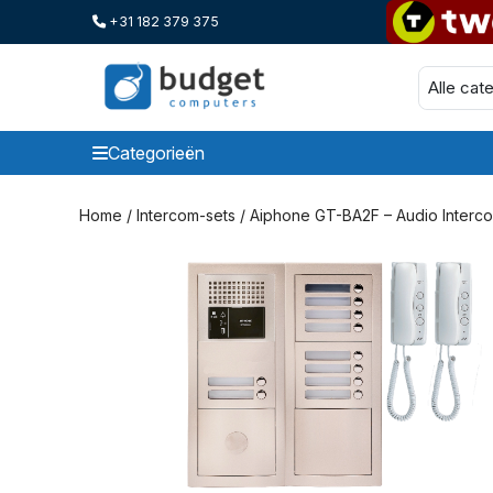
+31 182 379 375
Categorieën
Categorieen
Home
/
Intercom-sets
/ Aiphone GT-BA2F – Audio Interc