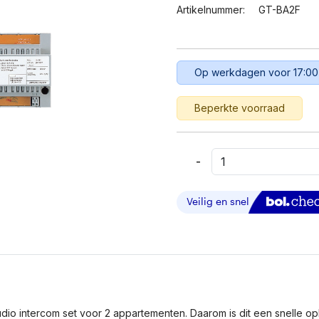
Artikelnummer:
GT-BA2F
Op werkdagen voor 17:00
Beperkte voorraad
-
Aiphone
GT-
BA2F
–
Audio
Intercom
2
Appartementen
Aantal
o intercom set voor 2 appartementen. Daarom is dit een snelle o