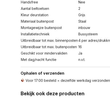
Handsfree
Nee
Aantal beltoetsen
2
Kleur deurstation
Grijs
Materiaal buitenpost
Staal
Montagewijze buitenpost
inbouw
Installatietechniek
Bussysteem
Uitbreidbaar tot max. binnenposten
4 per adres/drukk
Uitbreidbaar tot max. buitenposten
16
Geschikt voor mindervaliden
Ja
Met dag/nacht functie
n.v.t.
Ophalen of verzenden
Voor 17:00 besteld = dezelfde werkdag verzonde
Bekijk ook deze producten