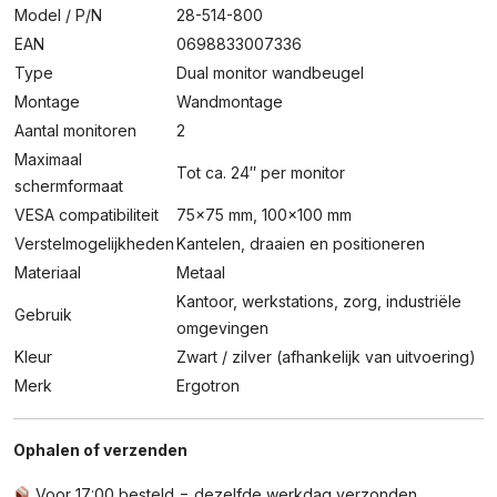
Model / P/N
28-514-800
EAN
0698833007336
Type
Dual monitor wandbeugel
Montage
Wandmontage
Aantal monitoren
2
Maximaal
Tot ca. 24″ per monitor
schermformaat
VESA compatibiliteit
75×75 mm, 100×100 mm
Verstelmogelijkheden
Kantelen, draaien en positioneren
Materiaal
Metaal
Kantoor, werkstations, zorg, industriële
Gebruik
omgevingen
Kleur
Zwart / zilver (afhankelijk van uitvoering)
Merk
Ergotron
Ophalen of verzenden
Voor 17:00 besteld = dezelfde werkdag verzonden