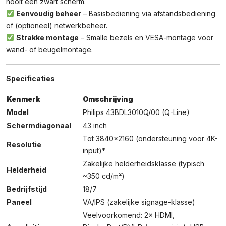
nooit een zwart scherm.
Eenvoudig beheer
– Basisbediening via afstandsbediening
of (optioneel) netwerkbeheer.
Strakke montage
– Smalle bezels en VESA-montage voor
wand- of beugelmontage.
Specificaties
Kenmerk
Omschrijving
Model
Philips 43BDL3010Q/00 (Q-Line)
Schermdiagonaal
43 inch
Tot 3840×2160 (ondersteuning voor 4K-
Resolutie
input)*
Zakelijke helderheidsklasse (typisch
Helderheid
~350 cd/m²)
Bedrijfstijd
18/7
Paneel
VA/IPS (zakelijke signage-klasse)
Veelvoorkomend: 2× HDMI,