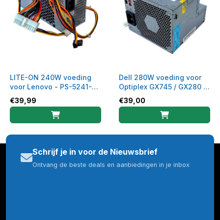
LITE-ON 240W voeding
Dell 280W voeding voor
voor Lenovo - PS-5241-
Optiplex GX745 / GX280 /
01VA-ROHS
GX620 - H280P-00
€
39,99
€
39,00
Schrijf je in voor de Nieuwsbrief
Ontvang de beste deals en aanbiedingen in je inbox