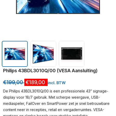
Philips 43BDL3010Q/00 (VESA Aansluiting)
€
199,00
€
189,00
incl. BTW
De Philips 43BDL3010Q/00 is een professionele 43″ signage-
display voor 18/7 gebruik. Met scherpe weergave, USB-
mediaspeler, FailOver en SmartPower zet je snel betrouwbare
content neer in recepties, retail en vergaderruimtes. VESA-
montage en slanke bezels voor strakke installatie.