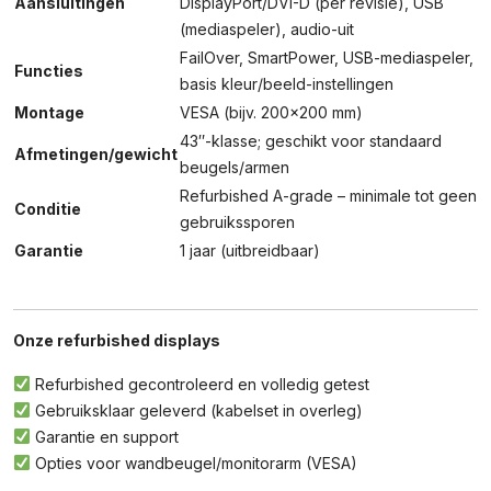
Aansluitingen
DisplayPort/DVI-D (per revisie), USB
(mediaspeler), audio-uit
FailOver, SmartPower, USB-mediaspeler,
Functies
basis kleur/beeld-instellingen
Montage
VESA (bijv. 200×200 mm)
43″-klasse; geschikt voor standaard
Afmetingen/gewicht
beugels/armen
Refurbished A-grade – minimale tot geen
Conditie
gebruikssporen
Garantie
1 jaar (uitbreidbaar)
Onze refurbished displays
Refurbished gecontroleerd en volledig getest
Gebruiksklaar geleverd (kabelset in overleg)
Garantie en support
Opties voor wandbeugel/monitorarm (VESA)