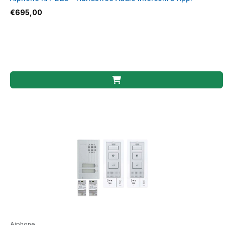
€
695,00
Aiphone