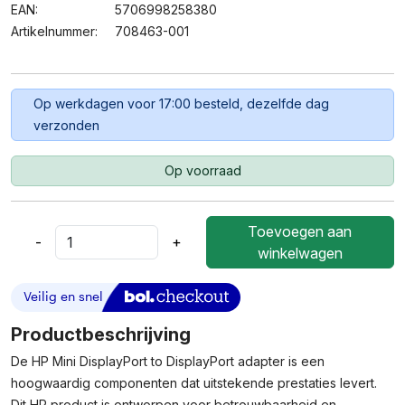
EAN:
5706998258380
Artikelnummer:
708463-001
Op werkdagen voor 17:00 besteld, dezelfde dag
verzonden
Op voorraad
Toevoegen aan
-
+
HP
winkelwagen
Mini
DisplayPort
To
DisplayPort
Productbeschrijving
Adapter
De HP Mini DisplayPort to DisplayPort adapter is een
Aantal
hoogwaardig componenten dat uitstekende prestaties levert.
Dit HP product is ontworpen voor betrouwbaarheid en