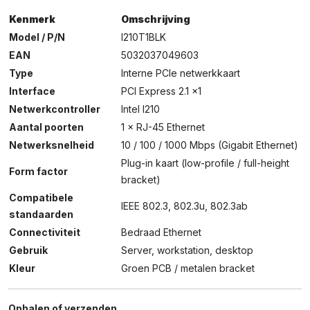
Kenmerk
Omschrijving
Model / P/N
I210T1BLK
EAN
5032037049603
Type
Interne PCIe netwerkkaart
Interface
PCI Express 2.1 x1
Netwerkcontroller
Intel I210
Aantal poorten
1 × RJ-45 Ethernet
Netwerksnelheid
10 / 100 / 1000 Mbps (Gigabit Ethernet)
Plug-in kaart (low-profile / full-height
Form factor
bracket)
Compatibele
IEEE 802.3, 802.3u, 802.3ab
standaarden
Connectiviteit
Bedraad Ethernet
Gebruik
Server, workstation, desktop
Kleur
Groen PCB / metalen bracket
Ophalen of verzenden